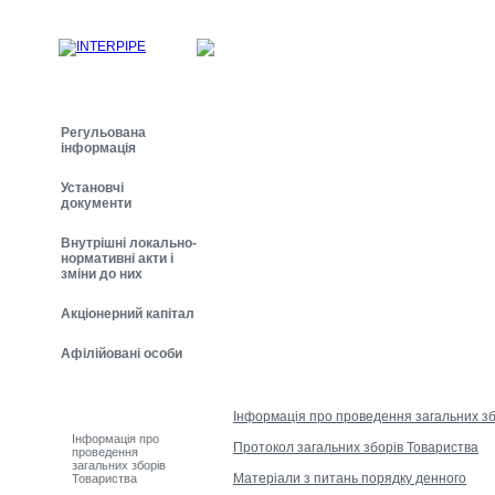
Регульована
інформація
Установчі
документи
Внутрішні локально-
нормативні акти і
зміни до них
Акціонерний капітал
Афілійовані особи
Загальні збори
Товариства
Інформація про проведення загальних зб
Інформація про
Протокол загальних зборів Товариства
проведення
загальних зборів
Матеріали з питань порядку денного
Товариства