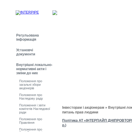
Регульована
інформація
Установчі
документи
Внутрішні локально-
нормативні акти і
зміни до них
Положення про
загальні збори
акціонерів
Положення про
Наглядову раду
Положення і звіти
Інвесторам і акціонерам » Внутрішні лок
комітетів Наглядової
питань прав людини
ради
Положення про
Політика АТ «ІНТЕРПАЙП ДНІПРОВТОРМЕ
Правління
р.)
Положення про