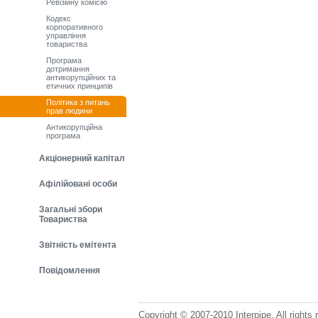
Ревізійну комісію
Кодекс
корпоративного
управління
товариства
Програма
дотримання
антикорупційних та
етичних принципів
Політика з питань
прав людини
Антикорупційна
програма
Акціонерний капітал
Афілійовані особи
Загальні збори
Товариства
Звітність емітента
Повідомлення
Copyright © 2007-2010 Interpipe. All rights 