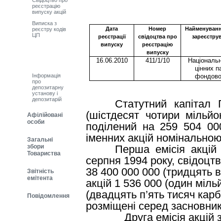
Свідоцтво про
реєстрацію
випуску акцій
Виписка з
Дата
Номер
Найменуванн
реєстру кодів
ЦП
реєстрації
свідоцтва про
зареєстру
випуску
реєстрацію
Цінні папери:
інформація
випуску
про акції
16
.
06
.20
10
411
/1/
10
Національн
товариства
цінних п
Інформація
фондово
про
депозитарну
установу і
депозитарій
Статутний капітал
(шістдесят чотири мільйо
Афілійовані
особи
поділений на 259 504 000
іменних акцій номінальною 
Загальні
збори
Перша емісія акцій
Товариства
серпня 1994 року, свідоцт
38 400 000 000 (тридцять в
Звітність
емітента
акцій 1 536 000 (один міл
(двадцять п’ять тисяч карб
Повідомлення
розміщені серед засновник
Друга емісія акцій заре