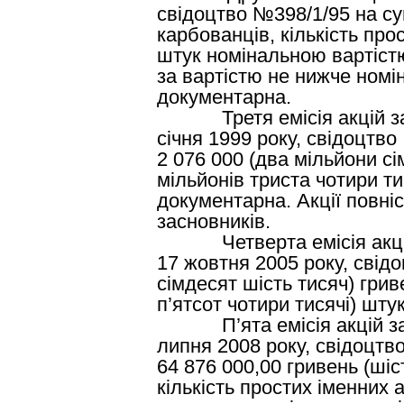
свідоцтво №398/1/95 на сум
карбованців, кількість про
штук номінальною вартістю
за вартістю не нижче номі
документарна.
Третя емісія акцій заре
січня 1999 року, свідоцтво
2 076 000 (два мільйони сім
мільйонів триста чотири ти
документарна. Акції повні
засновників.
Четверта емісія акцій з
17 жовтня 2005 року, свідо
сімдесят шість тисяч) грив
п’ятсот чотири тисячі) шту
П’ята емісія акцій заре
липня 2008 року, свідоцтв
64 876 000,00 гривень (шіс
кількість простих іменних а