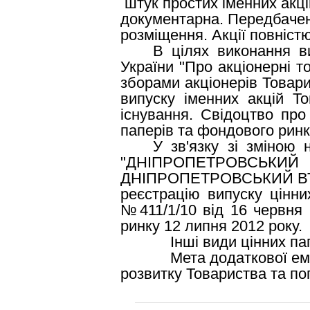
штук простих іменних акці
документарна. Передбачен
розміщення. Акції повніст
В цілях виконання в
України "Про акціонерні 
зборами акціонерів Товари
випуску іменних акцій Т
існування
.
Свідоцтво про
паперів та фондового ринк
У зв'язку зі змін
"ДНІПРОПЕТРОВСЬКИЙ
ДНІПРОПЕТРОВСЬКИЙ ВТОРМ
реєстрацію випуску цінни
№411/1/10 від 16 червня 
ринку 12 липня 2012 року.
Інші види цінних папері
Мета додаткової емісії т
розвитку Товариства та по