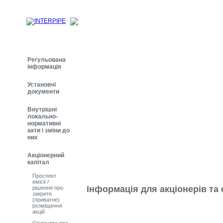
Регульована
інформація
Установчі
документи
Внутрішні
локально-
нормативні
акти і зміни до
них
Акціонерний
капітал
Проспект
емісії /
Інформація для акціонерів та 
рішення про
закрите
(приватне)
розміщення
акцій